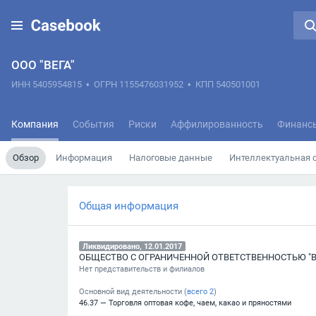
ООО "ВЕГА"
ИНН 5405954815
•
ОГРН 1155476031952
•
КПП 540501001
Компания
События
Риски
Аффилированность
Финанс
Обзор
Информация
Налоговые данные
Интеллектуальная 
Общая информация
Ликвидировано, 12.01.2017
ОБЩЕСТВО С ОГРАНИЧЕННОЙ ОТВЕТСТВЕННОСТЬЮ "В
Нет представительств и филиалов
Основной вид деятельности (
всего
2
)
46.37 — Торговля оптовая кофе, чаем, какао и пряностями