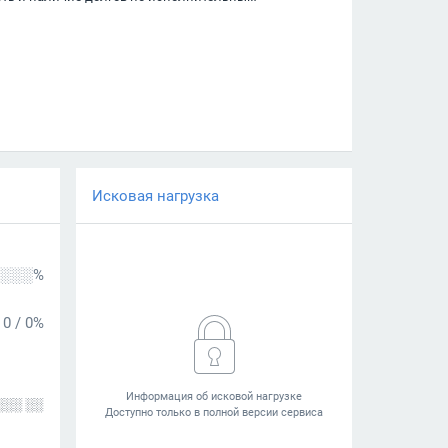
Исковая нагрузка
░░░%
0
/
0%
░░░ ░░