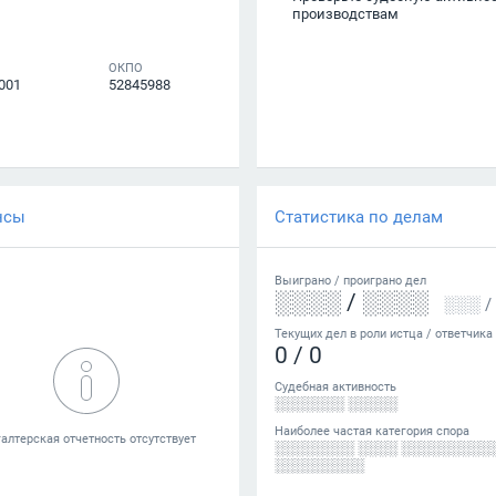
производствам
ОКПО
001
52845988
нсы
Статистика по делам
Выиграно /
проиграно
дел
░░░░
/
░░░░
░░░
/
Текущих дел в роли истца / ответчика
0
/
0
Судебная активность
░░░░░░░ ░░░░░
Наиболее частая категория спора
░░░░░░░░ ░░░░ ░░░░░░░░░
░░░░░░░░░