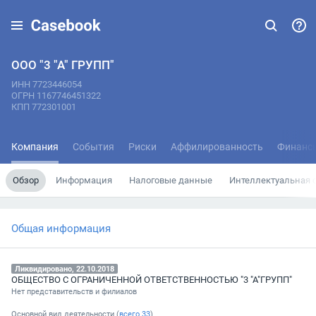
ООО "3 "А" ГРУПП"
ИНН 7723446054
ОГРН 1167746451322
КПП 772301001
Компания
События
Риски
Аффилированность
Финанс
Обзор
Информация
Налоговые данные
Интеллектуальная 
Общая информация
Ликвидировано, 22.10.2018
ОБЩЕСТВО С ОГРАНИЧЕННОЙ ОТВЕТСТВЕННОСТЬЮ "3 "А"ГРУПП"
Нет представительств и филиалов
Основной вид деятельности (
всего
33
)