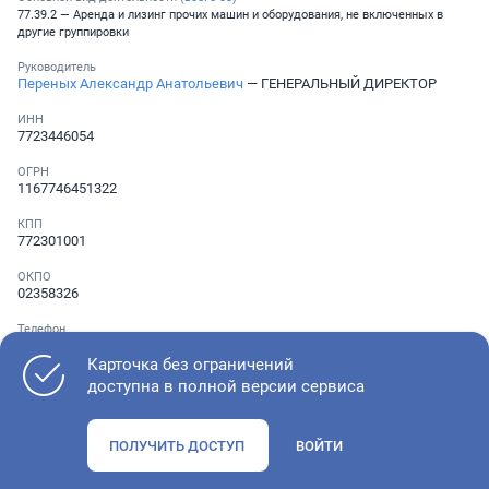
77.39.2 — Аренда и лизинг прочих машин и оборудования, не включенных в
другие группировки
Руководитель
Переных Александр Анатольевич
— ГЕНЕРАЛЬНЫЙ ДИРЕКТОР
ИНН
7723446054
ОГРН
1167746451322
КПП
772301001
ОКПО
02358326
Телефон
Не указан
Карточка без ограничений
доступна в полной версии сервиса
Как оценить состояние компании
ПОЛУЧИТЬ ДОСТУП
ВОЙТИ
Проверьте учредительные документы, адрес регистрации и