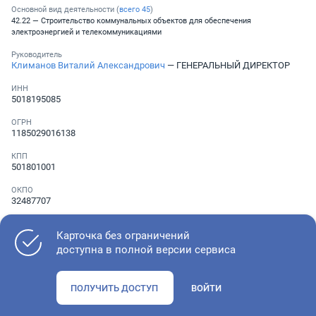
Основной вид деятельности (
всего
45
)
42.22 — Строительство коммунальных объектов для обеспечения
электроэнергией и телекоммуникациями
Руководитель
Климанов Виталий Александрович
— ГЕНЕРАЛЬНЫЙ ДИРЕКТОР
ИНН
5018195085
ОГРН
1185029016138
КПП
501801001
ОКПО
32487707
Телефон
░ ░░░ ░░░░░░░
Карточка без ограничений
доступна в полной версии сервиса
Как оценить состояние компании
ПОЛУЧИТЬ ДОСТУП
ВОЙТИ