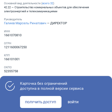
Основной вид деятельности (
всего
32
)
42.22 — Строительство коммунальных объектов для обеспечения
электроэнергией и телекоммуникациями
Руководитель
Галиев Марсель Ринатович
— ДИРЕКТОР
ИНН
1661070810
ОГРН
1211600067250
КПП
166101001
ОКПО
52355758
Телефон
Не указан
Карточка без ограничений
доступна в полной версии сервиса
Как оценить состояние компании
ПОЛУЧИТЬ ДОСТУП
ВОЙТИ