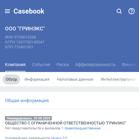
ООО "ГРИНЭКС"
ИНН 9704016268
ОГРН 1207700145047
КПП 770401001
Компания
События
Риски
Аффилированность
Финанс
Обзор
Информация
Налоговые данные
Интеллектуальная 
Общая информация
Ликвидировано, 29.08.2023
ОБЩЕСТВО С ОГРАНИЧЕННОЙ ОТВЕТСТВЕННОСТЬЮ "ГРИНЭКС"
Нет представительств и филиалов,
1 правопредшественник
Основной вид деятельности (
всего
12
)