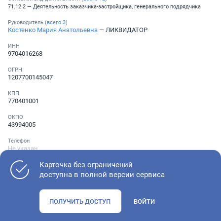
71.12.2 — Деятельность заказчика-застройщика, генерального подрядчика
Руководитель (
всего
3
)
Костенко Мария Анатольевна
— ЛИКВИДАТОР
ИНН
9704016268
ОГРН
1207700145047
КПП
770401001
ОКПО
43994005
Телефон
Не указан
Карточка без ограничений
доступна в полной версии сервиса
Как оценить состояние компании
ПОЛУЧИТЬ ДОСТУП
ВОЙТИ
Проверьте учредительные документы, адрес регистрации и
ОКВЭД