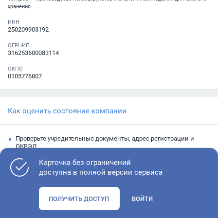
хранения
ИНН
250209903192
ОГРНИП
316253600083114
ОКПО
0105776807
Как оценить состояние компании
Проверьте учредительные документы, адрес регистрации и
ОКВЭД
Запросите выписку из ЕГРЮЛ
Карточка без ограничений
доступна в полной версии сервиса
Изучите финансовые показатели
Проверьте судебную активность и наличие долгов по
ПОЛУЧИТЬ ДОСТУП
ВОЙТИ
исполнительным производствам