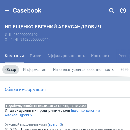
ИП ЕЩЕНКО ЕВГЕНИЙ АЛЕКСАНДРОВИЧ
ИНН 250209903192
ОГРНИП 316253600083114
Компания
Риски
Аффилированность
Контракты
Реест
Обзор
Информация
Интеллектуальная собственность
ЕГРИ
Общая информация
Недействующий ИП исключен из ЕГРИП, 15.12.2020
Индивидуальный предприниматель
Ещенко Евгений
Александрович
Основной вид деятельности (
всего
13
)
10.72.35 — Производство кексов, рулетов и аналогичных изделий длительного