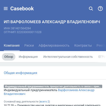
ИП ВАРФОЛОМЕЕВ АЛЕКСАНДР ВЛАДИЛЕНОВИЧ
ИНН 381401564284
ОГРНИП 322030000011028
Компания
Риски
Аффилированность
Контракты
Реест
Обзор
Информация
Интеллектуальная собственность
ЕГРИ
Общая информация
Индивидуальный предприниматель прекратил деятельность в связи с принятием им соответствующего решения, 26.06.2023
Индивидуальный предприниматель
Варфоломеев Александр
Владиленович
Основной вид деятельности (
всего
2
)
10.72.35 — Производство кексов, рулетов и аналогичных изделий длительного