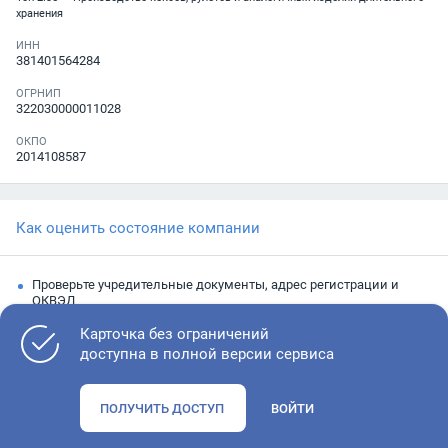
хранения
ИНН
381401564284
ОГРНИП
322030000011028
ОКПО
2014108587
Как оценить состояние компании
Проверьте учредительные документы, адрес регистрации и
ОКВЭД
Запросите выписку из ЕГРЮЛ
Карточка без ограничений
доступна в полной версии сервиса
Изучите финансовые показатели
Проверьте судебную активность и наличие долгов по
ПОЛУЧИТЬ ДОСТУП
ВОЙТИ
исполнительным производствам