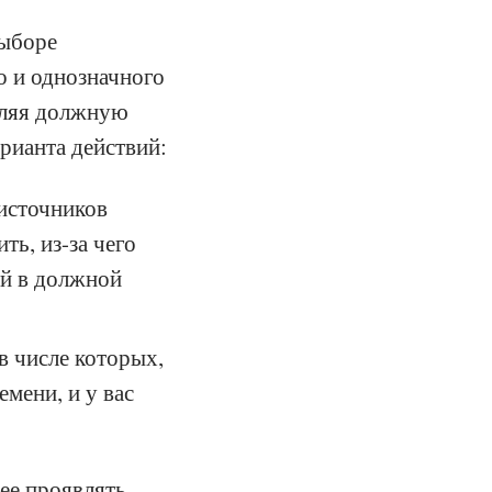
выборе
о и однозначного
вляя должную
рианта действий:
источников
ть, из-за чего
ой в должной
в числе которых,
емени, и у вас
ее проявлять.