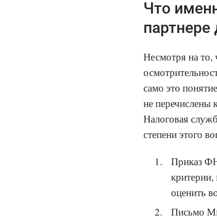
Что именн
партнере
Несмотря на то,
осмотрительност
само это поняти
не перечислены 
Налоговая служб
степени этого во
Приказ ФН
критерии,
оценить в
Письмо Ми