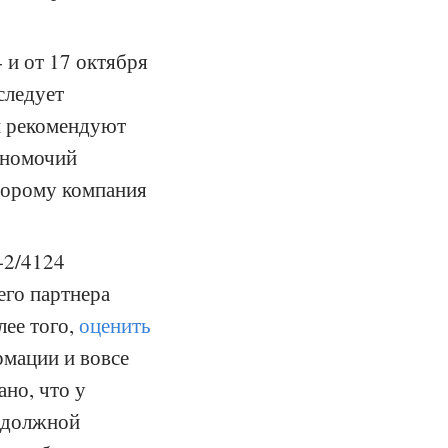
 и от 17 октября
следует
и рекомендуют
лномочий
торому компания
-2/4124
его партнера
лее того,
оценить
мации и вовсе
ано, что у
р должной