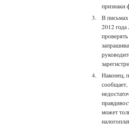
признаки 
В письмах
2012 года
проверять
запрашива
руководит
зарегистр
Наконец, 
сообщает,
недостато
правдивос
может толь
налогопла