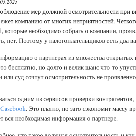
.03.2023
соблюдение мер должной осмотрительности при 
режет компанию от многих неприятностей. Четког
й, которые необходимо собрать о компании, проя
ь, нет. Поэтому у налогоплательщиков есть два ва
информацию о партнерах из множества открытых 
то бесплатно, но долго и велик шанс что-то упусти
и или суд сочтут осмотрительность не проявленн
аться одним из сервисов проверки контрагентов, 
,
Casebook
. Это платно, но зато сэкономит массу вр
ет вся необходимая информация о партнере.
бнее, что такое должная осмотрительность и как 