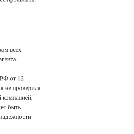
ком всех
гента.
РФ от 12
ия не проверила
й компанией,
жет быть
онадежности