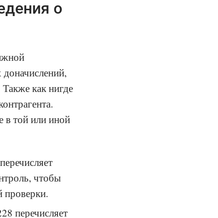
едения о
олжной
 доначислений,
 Также как нигде
контрагента.
 в той или иной
перечисляет
нтроль, чтобы
й проверки.
228 перечисляет