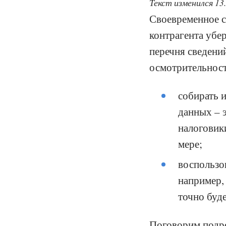
Текст изменился 13
Своевременное 
контрагента убе
перечня сведени
осмотрительност
собирать 
данных – э
налоговик
мере;
воспользов
например
точно буд
Поговорим подро