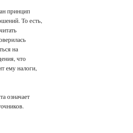
ван принцип
шений. То есть,
читать
оверилась
ться на
ения, что
т ему налоги,
а означает
очников.