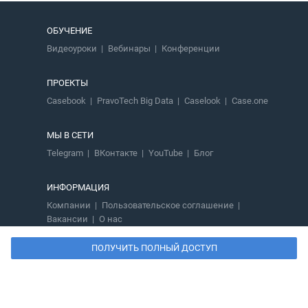
ОБУЧЕНИЕ
Видеоуроки
Вебинары
Конференции
ПРОЕКТЫ
Casebook
PravoTech Big Data
Caselook
Case.one
МЫ В СЕТИ
Telegram
ВКонтакте
YouTube
Блог
ИНФОРМАЦИЯ
Компании
Пользовательское соглашение
Вакансии
О нас
ПОЛУЧИТЬ ПОЛНЫЙ ДОСТУП
8 800 700-02-01
support_casebook@pravo.tech