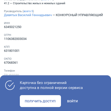
41.2 — Строительство жилых и нежилых зданий
Руководитель (
всего
5
)
Девятых Василий Геннадьевич
— КОНКУРСНЫЙ УПРАВЛЯЮЩИЙ
ИНН
6345021250
ОГРН
1106382003034
КПП
631801001
ОКПО
67068361
Телефон
Не указан
Карточка без ограничений
доступна в полной версии сервиса
Как оценить состояние компании
ПОЛУЧИТЬ ДОСТУП
ВОЙТИ
Проверьте учредительные документы, адрес регистрации и
ОКВЭД