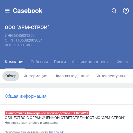
ООО "АРМ-СТРОЙ"
ИНН 6345021250
ОГРН 1106382003034
КПП 631801001
Компания
События
Риски
Аффилированность
Финанс
Обзор
Информация
Налоговые данные
Интеллектуальная 
Общая информация
Банкротится (конкурсное производство), 01.02.2023
ОБЩЕСТВО С ОГРАНИЧЕННОЙ ОТВЕТСТВЕННОСТЬЮ "АРМ-СТРОЙ"
Нет представительств и филиалов
Основной вид деятельности (
всего
14
)