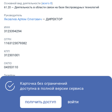
Основной вид деятельности (
всего
8
)
61.20 — Деятельность в области связи на базе беспроводных технологий
Руководитель
Яковлев Артем Олегович
— ДИРЕКТОР
ИНН
3123394294
ОГРН
1163123079382
КПП
312301001
ОКПО
04353110
Телефон
░ ░░░ ░░░░░░░
Карточка без ограничений
доступна в полной версии сервиса
Как оценить состояние компании
ПОЛУЧИТЬ ДОСТУП
ВОЙТИ
Проверьте учредительные документы, адрес регистрации и