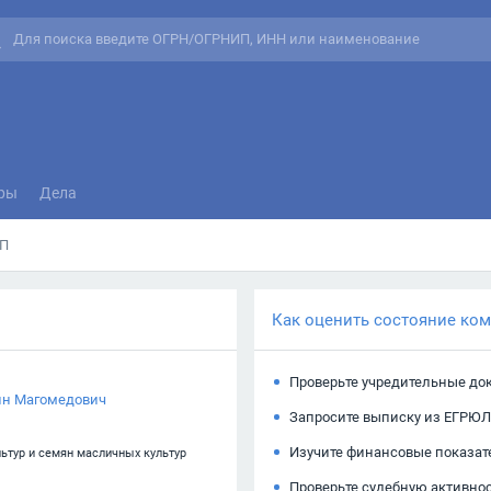
ры
Дела
П
Как оценить состояние ко
Проверьте учредительные до
ин Магомедович
Запросите выписку из ЕГРЮЛ
Изучите финансовые показат
ьтур и семян масличных культур
Проверьте судебную активно