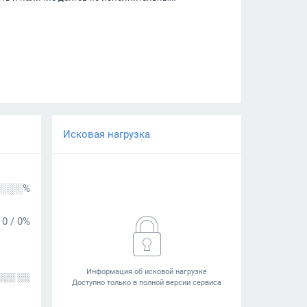
Исковая нагрузка
░░░%
0
/
0%
░░░ ░░