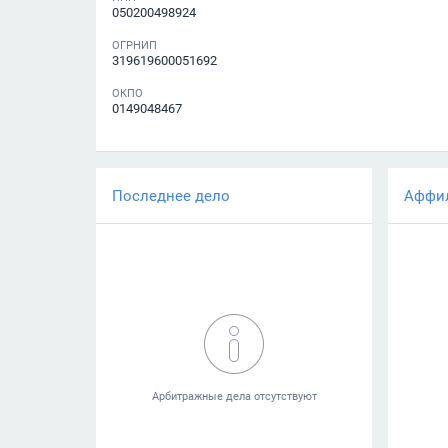
050200498924
ОГРНИП
319619600051692
ОКПО
0149048467
Последнее дело
Аффи