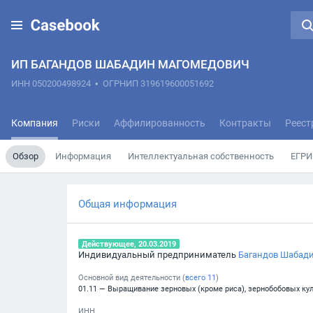
ИП БАГАНДОВ ШАБАДИН МАГОМЕДОВИЧ
ИНН 050200498924
•
ОГРНИП 319619600051692
Компания
Риски
Аффилированность
Контракты
Реест
Обзор
Информация
Интеллектуальная собственность
ЕГРИ
Общая информация
Действующее, 20.03.2019
Индивидуальный предприниматель
Багандов Шабад
Основной вид деятельности (
всего
11
)
01.11 — Выращивание зерновых (кроме риса), зернобобовых кул
ИНН