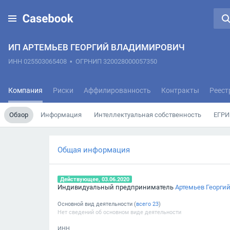
ИП АРТЕМЬЕВ ГЕОРГИЙ ВЛАДИМИРОВИЧ
ИНН 025503065408
•
ОГРНИП 320028000057350
Компания
Риски
Аффилированность
Контракты
Реест
Обзор
Информация
Интеллектуальная собственность
ЕГРИ
Общая информация
Действующее, 03.06.2020
Индивидуальный предприниматель
Артемьев Георги
Основной вид деятельности (
всего
23
)
Нет сведений об основном виде деятельности
ИНН