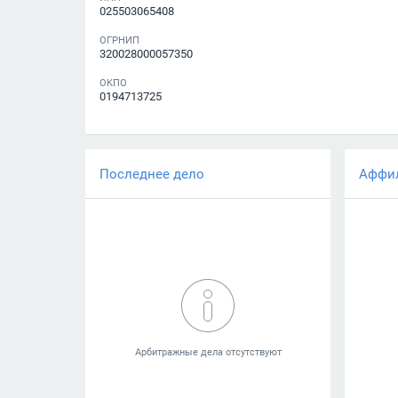
025503065408
ОГРНИП
320028000057350
ОКПО
0194713725
Последнее дело
Аффи