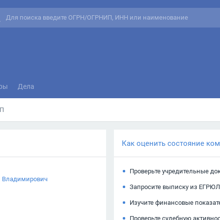
ры
Дела
П
Как оценить состояние ко
Проверьте учредительные до
й Владимирович
Запросите выписку из ЕГРЮЛ
Изучите финансовые показат
Проверьте судебную активно