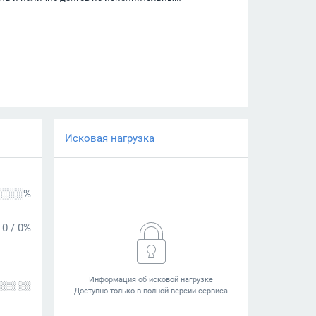
Исковая нагрузка
░░░%
0
/
0%
░░░ ░░