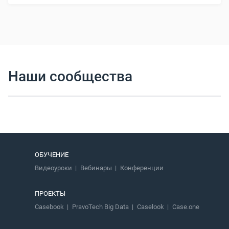
Наши сообщества
ОБУЧЕНИЕ
Видеоуроки
Вебинары
Конференции
ПРОЕКТЫ
Casebook
PravoTech Big Data
Caselook
Case.one