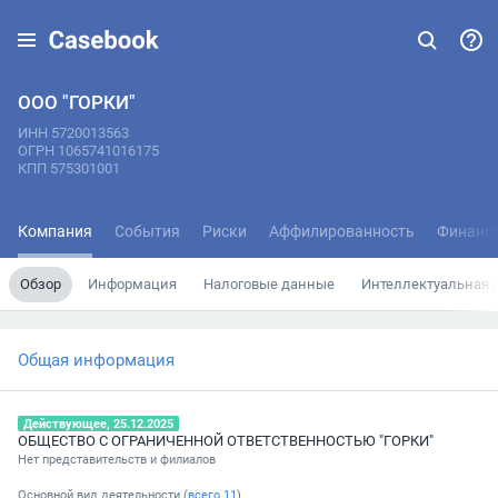
ООО "ГОРКИ"
ИНН 5720013563
ОГРН 1065741016175
КПП 575301001
Компания
События
Риски
Аффилированность
Финанс
Обзор
Информация
Налоговые данные
Интеллектуальная 
Общая информация
Действующее, 25.12.2025
ОБЩЕСТВО С ОГРАНИЧЕННОЙ ОТВЕТСТВЕННОСТЬЮ "ГОРКИ"
Нет представительств и филиалов
Основной вид деятельности (
всего
11
)