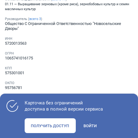
01.11 — Выращивание зерновых (кроме риса), зернобобовых культур и семян
масличных культур
Руководитель (
всего
3
)
Общество С Ограниченной Ответственностью "Новосельские
Дворы"
ИНН
5720013563
ОГРН
1065741016175
КПП
575301001
ОКПО
95756781
Телефон
Не указан
Карточка без ограничений
доступна в полной версии сервиса
Как оценить состояние компании
ПОЛУЧИТЬ ДОСТУП
ВОЙТИ