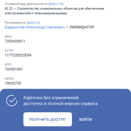
Основной вид деятельности (
всего
14
)
42.22 — Строительство коммунальных объектов для обеспечения
электроэнергией и телекоммуникациями
Руководитель (
всего
2
)
Бадрызлов Александр Сергеевич
— ЛИКВИДАТОР
ИНН
7203425611
ОГРН
1177232022054
КПП
720301001
ОКПО
19025735
Телефон
Не указан
Карточка без ограничений
доступна в полной версии сервиса
Как оценить состояние компании
ПОЛУЧИТЬ ДОСТУП
ВОЙТИ