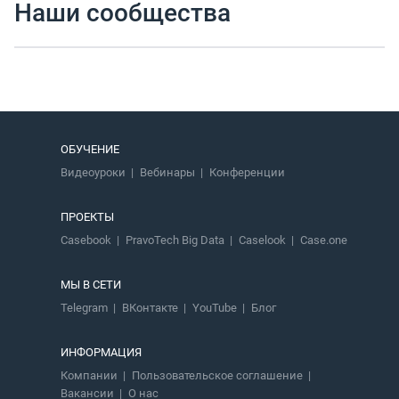
Наши сообщества
ОБУЧЕНИЕ
Видеоуроки
Вебинары
Конференции
ПРОЕКТЫ
Casebook
PravoTech Big Data
Caselook
Case.one
МЫ В СЕТИ
Telegram
ВКонтакте
YouTube
Блог
ИНФОРМАЦИЯ
Компании
Пользовательское соглашение
Вакансии
О нас