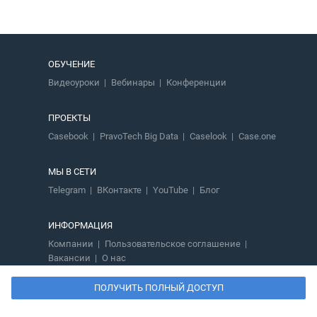
ОБУЧЕНИЕ
Видеоуроки
Вебинары
Конференции
ПРОЕКТЫ
Casebook
PravoTech Big Data
Caselook
Case.one
МЫ В СЕТИ
Telegram
ВКонтакте
YouTube
Блог
ИНФОРМАЦИЯ
Компании
Пользовательское соглашение
Вакансии
О нас
ПОЛУЧИТЬ ПОЛНЫЙ ДОСТУП